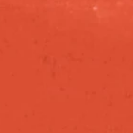
h
e
p
u
l
s
e
o
f
a
r
t
s
a
n
d