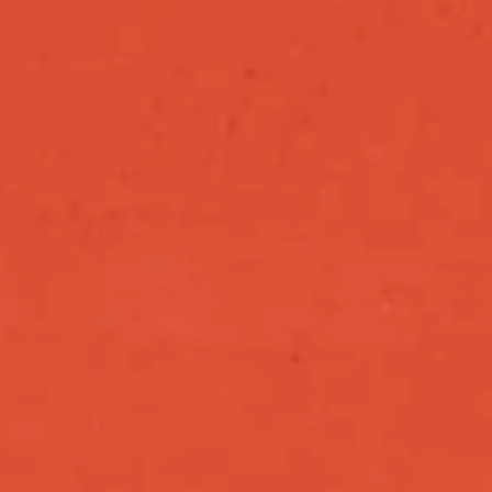
i
n
g
d
a
t
a
o
n
v
a
r
i
o
u
s