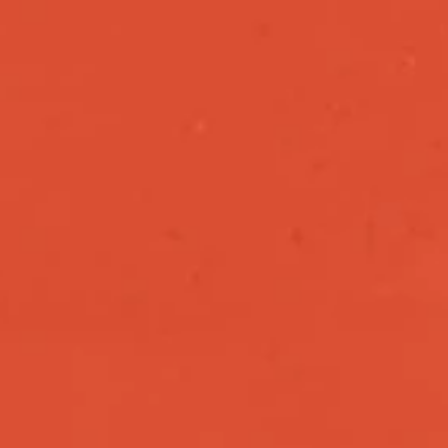
e
s
i
g
n
a
l
u
m
n
i
b
y
c
o
l
l
e
c
t
o
p
i
c
s
.