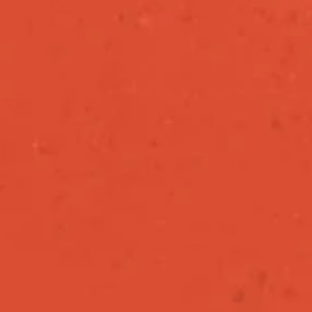
h
i
s
y
e
a
r
,
S
N
A
A
P
t
o
o
k
t